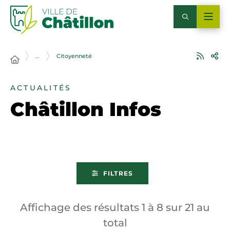
…
Citoyenneté
ACTUALITÉS
Châtillon Infos
FILTRES
Affichage des résultats
1
à
8
sur
21
au
total