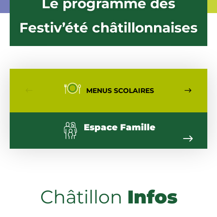
Le programme des
Festiv’été châtillonnaises
MENUS SCOLAIRES
ÉCR
Espace Famille
Châtillon
Infos