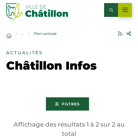
…
Plan canicule
ACTUALITÉS
Châtillon Infos
FILTRES
Affichage des résultats
1
à
2
sur
2
au
total