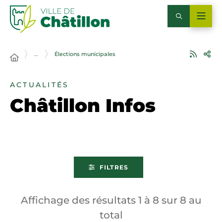
…
Élections municipales
ACTUALITÉS
Châtillon Infos
FILTRES
Affichage des résultats
1
à
8
sur
8
au
total