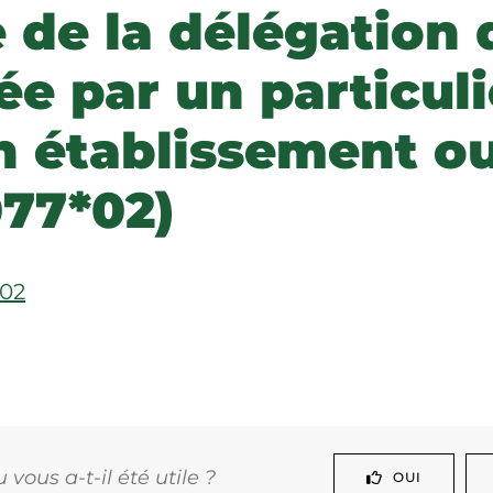
de la délégation d
ée par un particul
un établissement o
077*02)
*02
vous a-t-il été utile ?
OUI