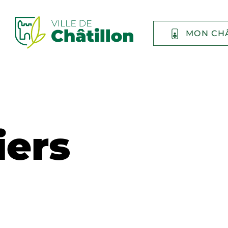
MON CH
iers