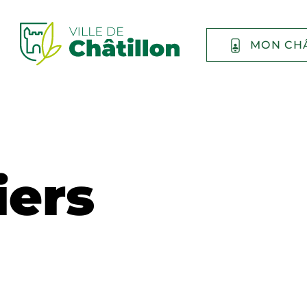
MON CH
iers