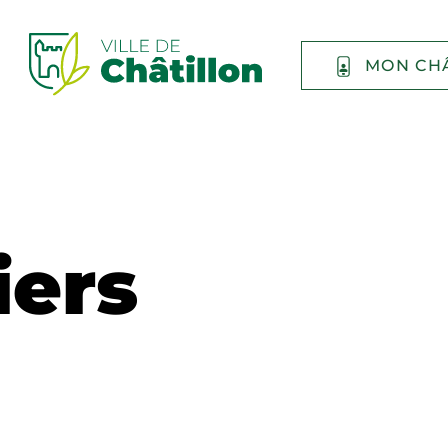
MON CH
iers