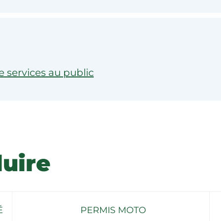
e services au public
uire
É
PERMIS MOTO