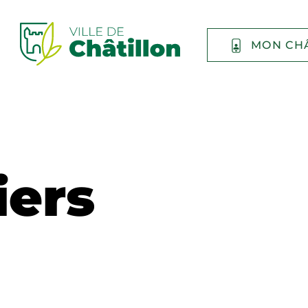
MON CH
iers