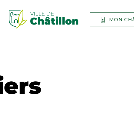
MON CH
iers