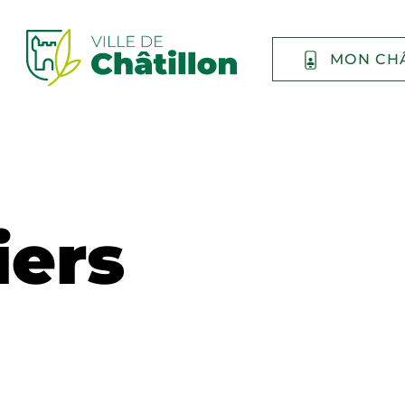
MON CH
iers