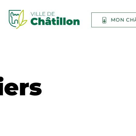
MON CH
iers