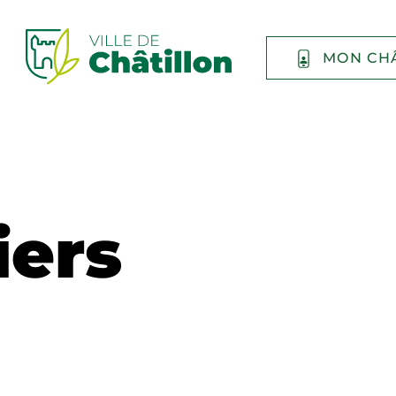
MON CH
iers