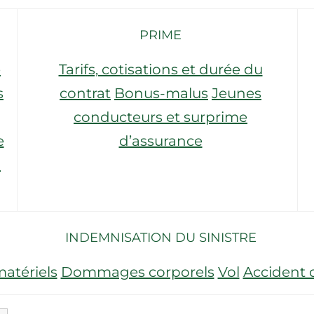
PRIME
e
Tarifs, cotisations et durée du
s
contrat
Bonus-malus
Jeunes
conducteurs et surprime
e
d’assurance
n
INDEMNISATION DU SINISTRE
atériels
Dommages corporels
Vol
Accident d