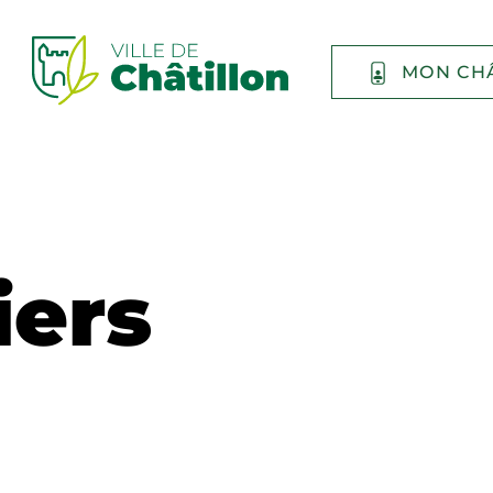
MON CH
iers