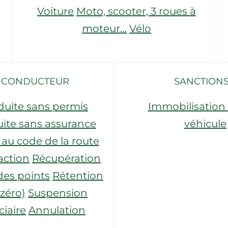
Voiture
Moto, scooter, 3 roues à
moteur…
Vélo
E CONDUCTEUR
SANCTIONS
duite sans permis
Immobilisation 
ite sans assurance
véhicule
au code de la route
action
Récupération
des points
Rétention
 zéro)
Suspension
ciaire
Annulation