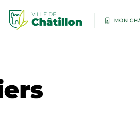
MON CH
iers