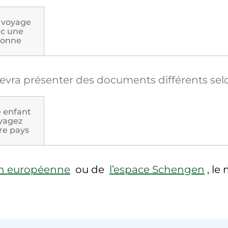
 voyage
ec une
sonne
 devra présenter des documents différents sel
e enfant
yagez
re pays
on européenne
ou de
l’espace Schengen
, le