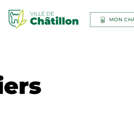
MON CH
iers