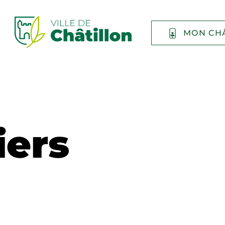
MON CH
iers