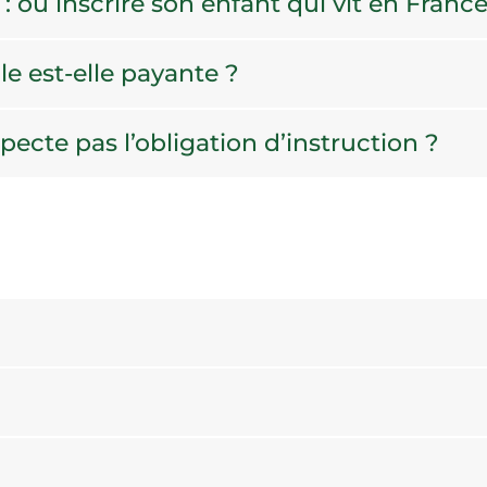
 : où inscrire son enfant qui vit en France
le est-elle payante ?
specte pas l’obligation d’instruction ?