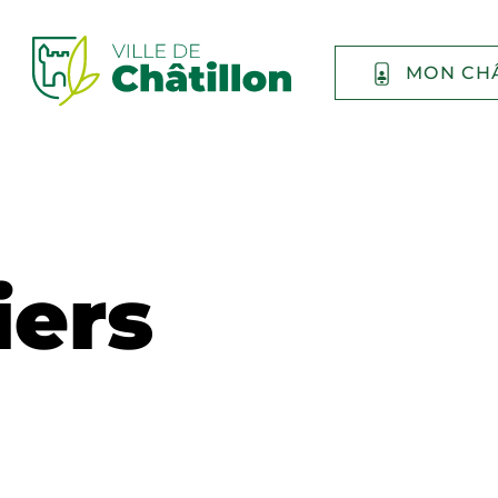
MON CH
iers