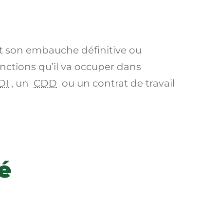
nt son embauche définitive ou
onctions qu’il va occuper dans
DI
, un
CDD
ou un contrat de travail
é