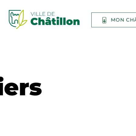
MON CH
iers