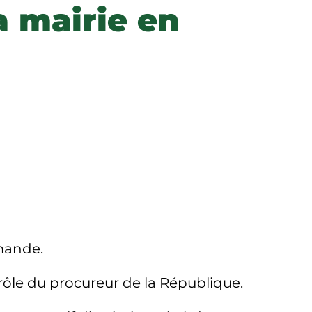
a mairie en
emande.
trôle du
procureur de la République
.