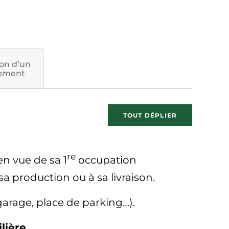
on d’un
gement
TOUT DÉPLIER
re
n vue de sa 1
occupation
a production ou à sa livraison.
garage, place de parking…).
lière
.