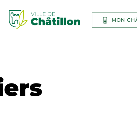
MON CH
iers