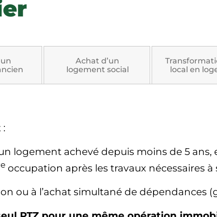
ier
’un
Achat d’un
Transformati
ancien
logement social
local en lo
 :
 un logement achevé depuis moins de 5 ans, e
re
occupation après les travaux nécessaires à s
ction ou à l’achat simultané de dépendances (
 seul PTZ pour une même opération immobi