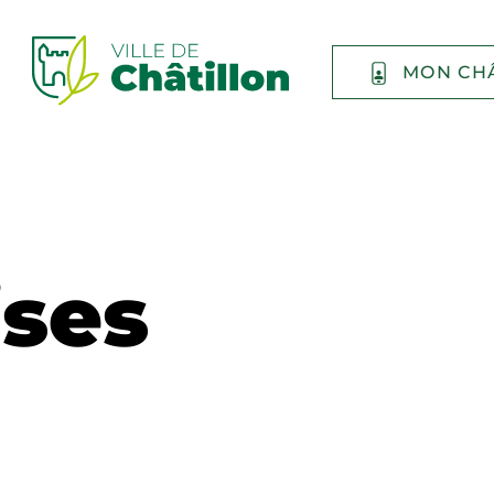
MON CH
ises