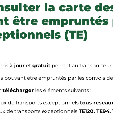
nsulter la carte d
nt être empruntés 
ptionnels (TE)
, mis
à jour
et
gratuit
permet au transporteur
iers pouvant être empruntés par les convois de
ut
télécharger
les éléments suivants :
aux de transports exceptionnels
tous réseau
aux de transports exceptionnels
TE120, TE94,