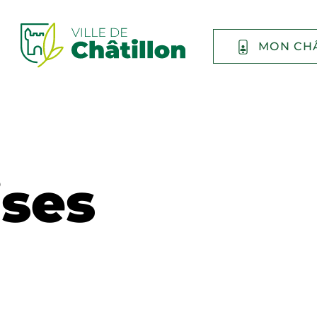
MON CH
ises