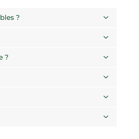
bles ?
e ?