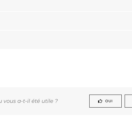
vous a-t-il été utile ?
OUI