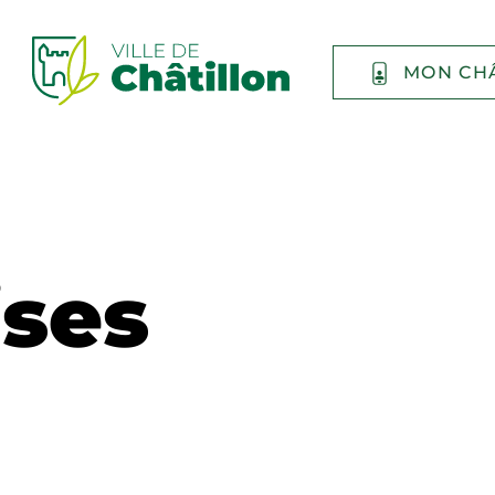
MON CH
ises