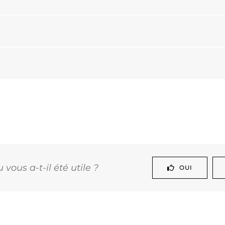
vous a-t-il été utile ?
OUI