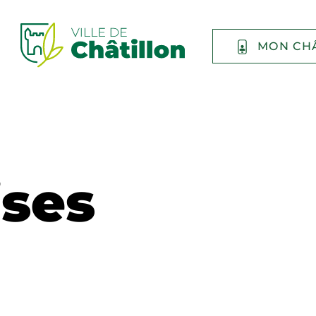
MON CH
ises