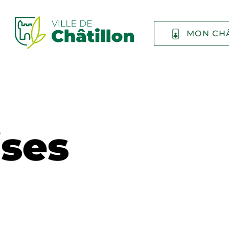
MON CH
ises