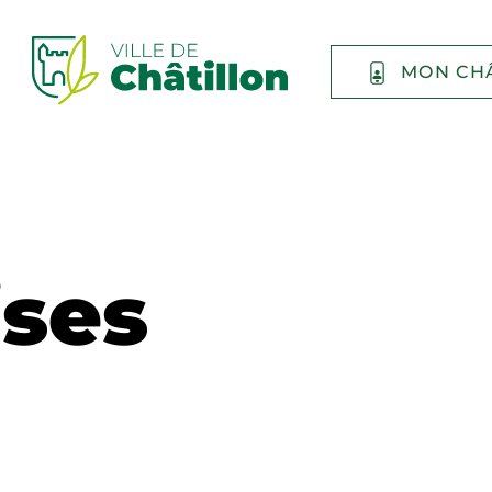
MON CH
ises