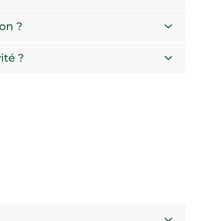
ion ?
ité ?