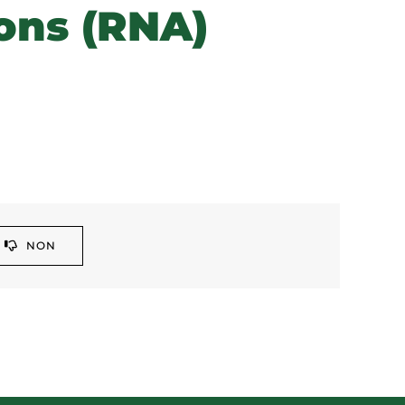
ions (RNA)
NON