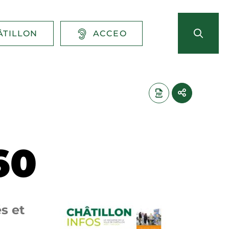
ÂTILLON
ACCEO
60
s et