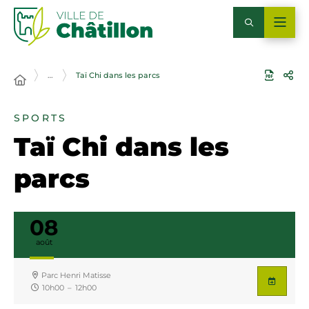
…
Taï Chi dans les parcs
SPORTS
Taï Chi dans les
parcs
08
août
Parc Henri Matisse
10h00
–
12h00