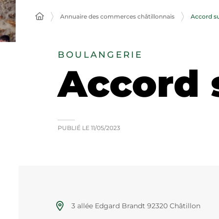
Annuaire des commerces châtillonnais
Accord s
BOULANGERIE
Accord 
PUBLIÉ LE
11/05/2023
3 allée Edgard Brandt 92320 Châtillon