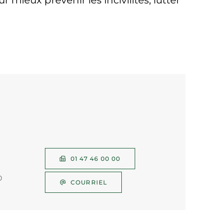
 mieux prévenir les incivilités, lutter
01 47 46 00 00
0
COURRIEL