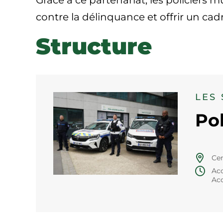
Grâce à ce partenariat, les policiers m
contre la délinquance et offrir un cadr
Structure
LES
Po
Cen
Acc
Acc