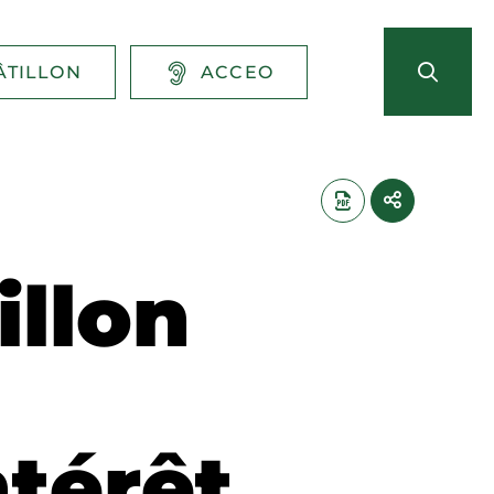
ÂTILLON
ACCEO
illon
térêt