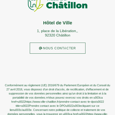
Hôtel de Ville
1, place de la Libération,,
92320 Châtillon
 NOUS CONTACTER
Conformément au règlement (UE) 2016/679 du Parlement Européen et du Conseil du
27 avril 2016, vous disposez d’un droit d’accès, de rectification, d’effacement et de
suppression de vos données personnelles ainsi qu’un droit à la limitation et à la
portabilité de vos données.rnVous pouvez exercez vos droits en u003ca
href=u0022https://www.ville-chatillon.fr/prendre-contact-avec-le-dpo/u0022
title=u0022Prendre contact avec le DPOu0022u003ecliquant sur ce
lienu003c/au003e. Concernant notre politique de collecte et traitement de vos
données personnelles, vous la trouverez en u003ca href=u0022https://www.ville-