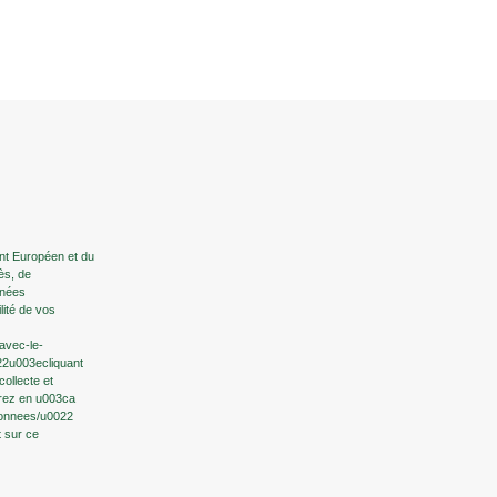
t Européen et du
ès, de
nnées
ilité de vos
-avec-le-
22u003ecliquant
ollecte et
erez en u003ca
-donnees/u0022
t sur ce