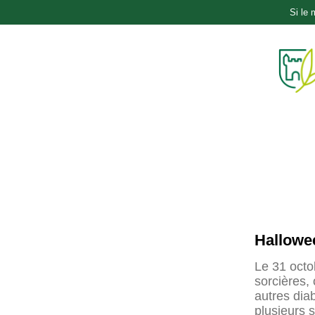
Si le
Hallowee
Le 31 octo
sorcières,
autres dia
plusieurs s