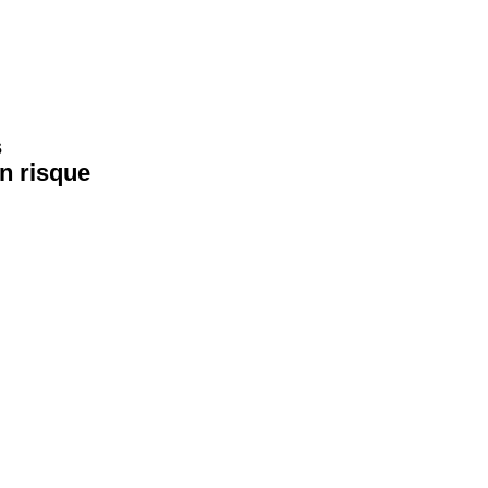
s
un risque