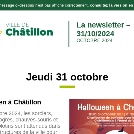
 message ci-dessous n'est pas affiché correctement,
consultez la version en 
La newsletter –
31/10/2024
OCTOBRE 2024
Jeudi 31 octobre
n à Châtillon
bre 2024, les sorciers,
 ogres, chauves-souris et
blotins sont attendus dans
tructures de la ville pour