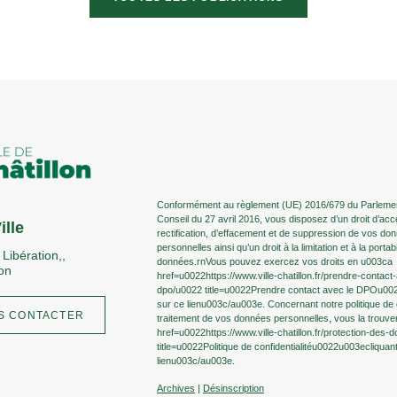
Conformément au règlement (UE) 2016/679 du Parlemen
Conseil du 27 avril 2016, vous disposez d’un droit d’acc
ille
rectification, d’effacement et de suppression de vos do
personnelles ainsi qu’un droit à la limitation et à la portab
 Libération,,
données.rnVous pouvez exercez vos droits en u003ca
on
href=u0022https://www.ville-chatillon.fr/prendre-contact
dpo/u0022 title=u0022Prendre contact avec le DPOu00
sur ce lienu003c/au003e. Concernant notre politique de c
S CONTACTER
traitement de vos données personnelles, vous la trouv
href=u0022https://www.ville-chatillon.fr/protection-des
title=u0022Politique de confidentialitéu0022u003ecliquan
lienu003c/au003e.
Archives
|
Désinscription