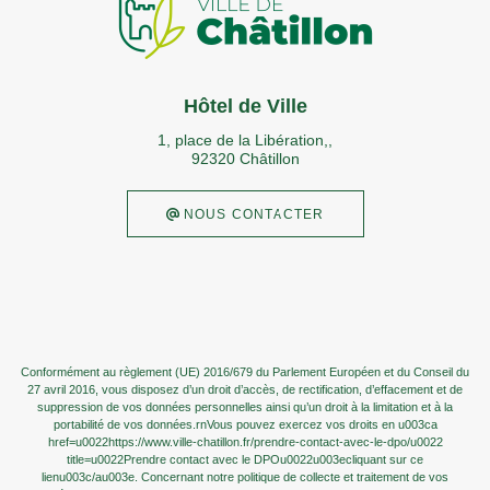
Hôtel de Ville
1, place de la Libération,,
92320 Châtillon
 NOUS CONTACTER
Conformément au règlement (UE) 2016/679 du Parlement Européen et du Conseil du
27 avril 2016, vous disposez d’un droit d’accès, de rectification, d’effacement et de
suppression de vos données personnelles ainsi qu’un droit à la limitation et à la
portabilité de vos données.rnVous pouvez exercez vos droits en u003ca
href=u0022https://www.ville-chatillon.fr/prendre-contact-avec-le-dpo/u0022
title=u0022Prendre contact avec le DPOu0022u003ecliquant sur ce
lienu003c/au003e. Concernant notre politique de collecte et traitement de vos